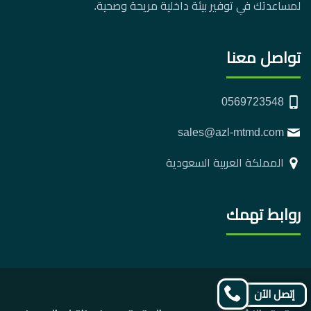
لمساعدتك في توفير بيئة داخلية مريحة وصحية.
تواصل معنا
0569723548
sales@azl-mtmd.com
المملكة العربية السعودية
روابط تهمك
تابعنا
تابعنا
إتصل الآن